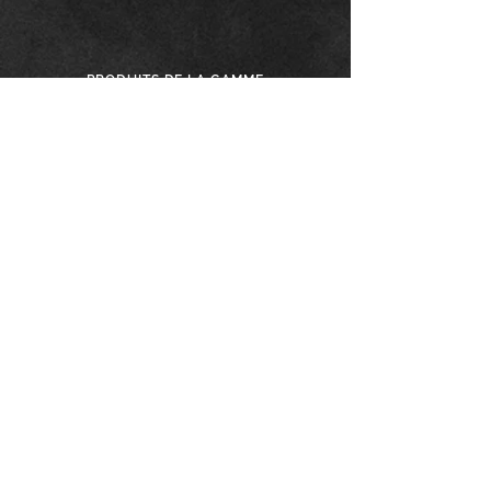
PRODUITS DE LA GAMME
Grignotons nature
Grignotons au
chorizo
Grignotons au poivre