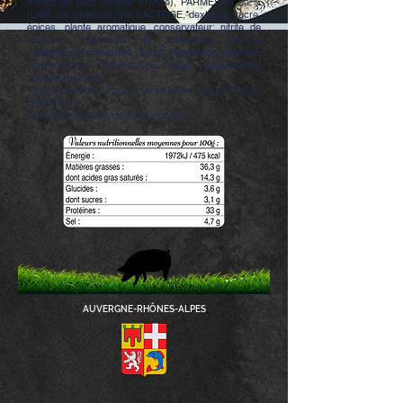
Viande de porc (origine: France), PARMESAN 3,2%
(LAIT, sel, présure), sel, LACTOSE, dextrose, sucre,
épices, plante aromatique, conservateur: nitrite de
sodium ; ferments de maturation. Boyaux
collagénique comestible. Agent d'enrobage (gélatine,
conservateurs: diacétate de sodium, épaississant:
gomme xanthane.
181g de viande de porc mis en œuvre pour 100g de
produit fini.
Traces éventuelles de fruits à coque.
AUVERGNE-RHÔNES-ALPES