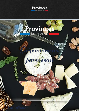
Grignotons au
parmesan
Ingrédients :